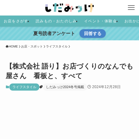
お店をさがす
読みもの・おたのしみ
イベント・体験会
お出か
夏号読者アンケート
回答する
HOME
お店・スポット
ライフスタイル
【株式会社 語り】お店づくりのなんでも
屋さん 看板と、すべて
2024年12月28日
ライフスタイル
しだみっけ2024冬号掲載