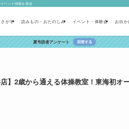
やイベント情報を発信
をさがす
読みもの・おたのしみ
イベント・体験会
お出か
夏号読者アンケート
回答する
井店】2歳から通える体操教室！東海初オ