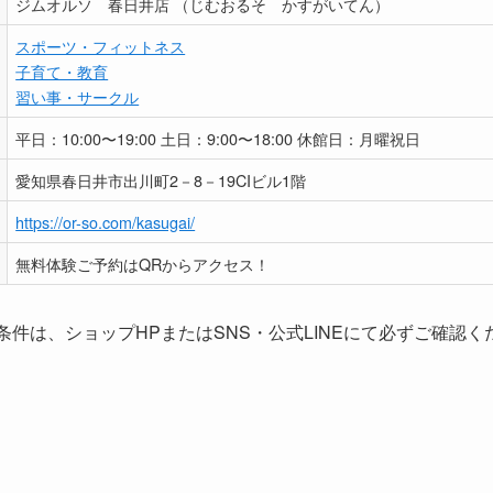
ジムオルソ 春日井店 （じむおるそ かすがいてん）
スポーツ・フィットネス
子育て・教育
習い事・サークル
平日：10:00〜19:00 土日：9:00〜18:00 休館日：月曜祝日
愛知県春日井市出川町2－8－19CIビル1階
https://or-so.com/kasugai/
無料体験ご予約はQRからアクセス！
条件は、ショップHPまたはSNS・公式LINEにて必ずご確認く