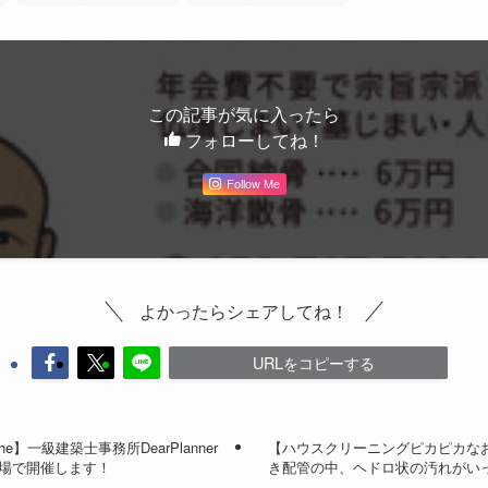
この記事が気に入ったら
フォローしてね！
Follow Me
よかったらシェアしてね！
URLをコピーする
rche】一級建築士事務所DearPlanner
【ハウスクリーニングピカピカな
会場で開催します！
き配管の中、ヘドロ状の汚れがい