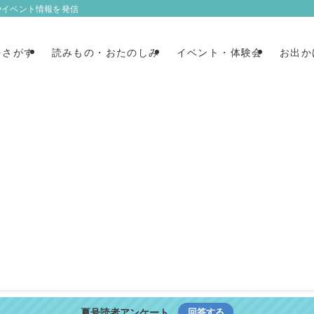
やイベント情報を発信
をさがす
読みもの・おたのしみ
イベント・体験会
お出か
夏号読者アンケート
回答する