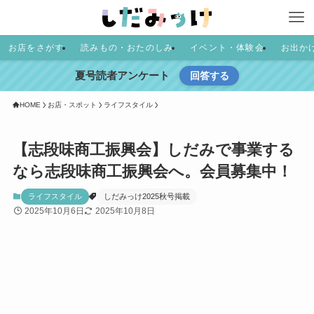
お店をさがす
読みもの・おたのしみ
イベント・体験会
お出か
夏号読者アンケート
回答する
HOME
お店・スポット
ライフスタイル
【志段味商工振興会】しだみで事業する
なら志段味商工振興会へ。会員募集中！
ライフスタイル
しだみっけ2025秋号掲載
2025年10月6日
2025年10月8日