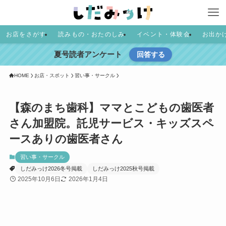
お店をさがす
読みもの・おたのしみ
イベント・体験会
お出か
夏号読者アンケート
回答する
HOME
お店・スポット
習い事・サークル
【森のまち歯科】ママとこどもの歯医者
さん加盟院。託児サービス・キッズスペ
ースありの歯医者さん
習い事・サークル
しだみっけ2026冬号掲載
しだみっけ2025秋号掲載
2025年10月6日
2026年1月4日