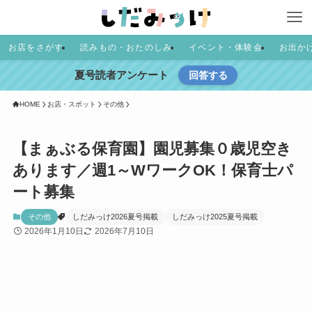
お店をさがす
読みもの・おたのしみ
イベント・体験会
お出か
夏号読者アンケート
回答する
HOME
お店・スポット
その他
【まぁぶる保育園】園児募集０歳児空き
あります／週1～WワークOK！保育士パ
ート募集
その他
しだみっけ2026夏号掲載
しだみっけ2025夏号掲載
2026年1月10日
2026年7月10日