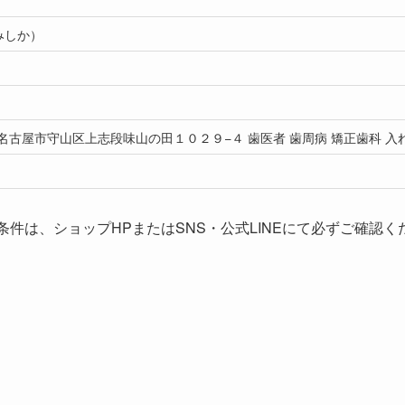
みしか）
愛知県名古屋市守山区上志段味山の田１０２９−４ 歯医者 歯周病 矯正歯科 入
条件は、ショップHPまたはSNS・公式LINEにて必ずご確認く