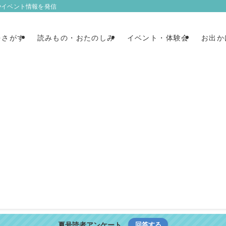
やイベント情報を発信
をさがす
読みもの・おたのしみ
イベント・体験会
お出か
夏号読者アンケート
回答する