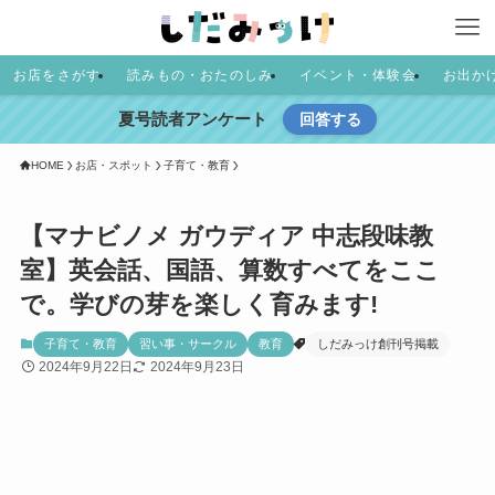
お店をさがす
読みもの・おたのしみ
イベント・体験会
お出か
夏号読者アンケート
回答する
HOME
お店・スポット
子育て・教育
【マナビノメ ガウディア 中志段味教
室】英会話、国語、算数すべてをここ
で。学びの芽を楽しく育みます!
子育て・教育
習い事・サークル
教育
しだみっけ創刊号掲載
2024年9月22日
2024年9月23日