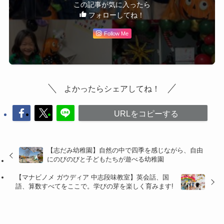
この記事が気に入ったら
フォローしてね！
Follow Me
よかったらシェアしてね！
URLをコピーする
【志だみ幼稚園】自然の中で四季を感じながら、自由
にのびのびと子どもたちが遊べる幼稚園
【マナビノメ ガウディア 中志段味教室】英会話、国
語、算数すべてをここで。学びの芽を楽しく育みます!