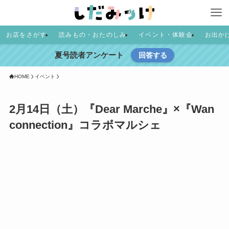
お店をさがす
読みもの・おたのしみ
イベント・体験会
お出か
夏号読者アンケート
回答する
HOME
イベント
2月14日（土）『Dear Marche』×『Wan
connection』コラボマルシェ