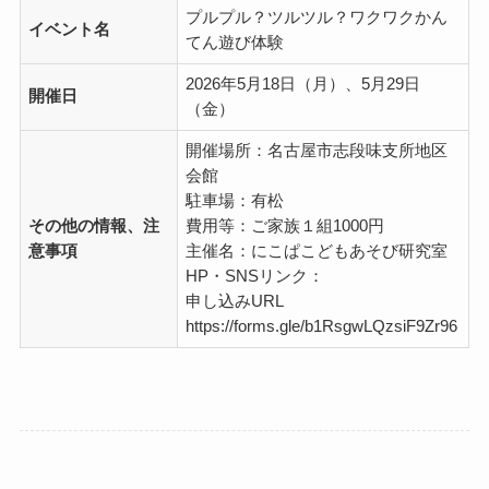
プルプル？ツルツル？ワクワクかん
イベント名
てん遊び体験
2026年5月18日（月）、5月29日
開催日
（金）
開催場所：名古屋市志段味支所地区
会館
駐車場：有松
その他の情報、注
費用等：ご家族１組1000円
意事項
主催名：にこぱこどもあそび研究室
HP・SNSリンク：
申し込みURL
https://forms.gle/b1RsgwLQzsiF9Zr96