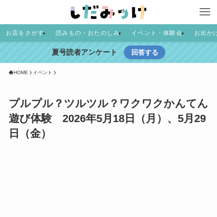
お店をさがす
読みもの・おたのしみ
イベント・体験会
お出か
夏号読者アンケート
回答する
HOME
イベント
プルプル？ツルツル？ワクワクかんてん
遊び体験 2026年5月18日（月）、5月29
日（金）