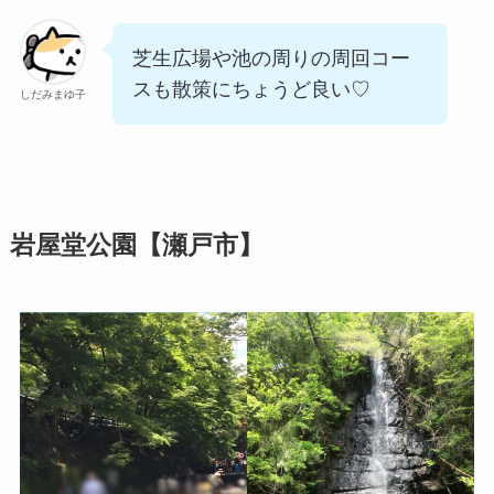
芝生広場や池の周りの周回コー
スも散策にちょうど良い♡
しだみまゆ子
岩屋堂公園【瀬戸市】