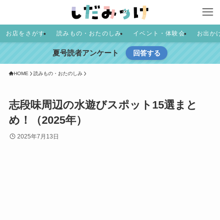
お店をさがす
読みもの・おたのしみ
イベント・体験会
お出か
夏号読者アンケート
回答する
HOME
読みもの・おたのしみ
志段味周辺の水遊びスポット15選まと
め！（2025年）
2025年7月13日