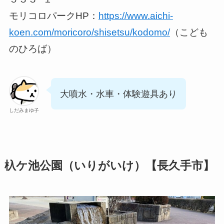
モリコロパークHP：
https://www.aichi-
koen.com/moricoro/shisetsu/kodomo/
（こども
のひろば）
大噴水・水車・体験遊具あり
しだみまゆ子
杁ケ池公園（いりがいけ）【長久手市】