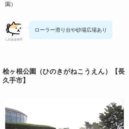
園）
ローラー滑り台や砂場広場あり
しだみまゆ子
桧ヶ根公園（ひのきがねこうえん）【長
久手市】