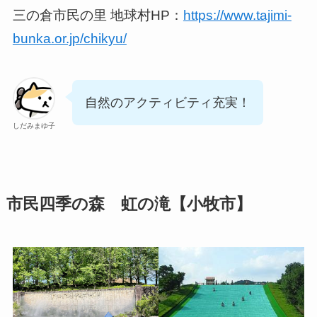
三の倉市民の里 地球村HP：
https://www.tajimi-
bunka.or.jp/chikyu/
自然のアクティビティ充実！
しだみまゆ子
市民四季の森 虹の滝【小牧市】