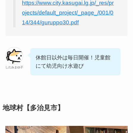
https://www.city.kasugai.lg.jp/_res/pr
ojects/default_project/_page_/001/0
14/344/guruppo30.pdf
休館日以外は毎日開催！児童館
にて幼児向け水遊び
しだみまゆ子
地球村【多治見市】