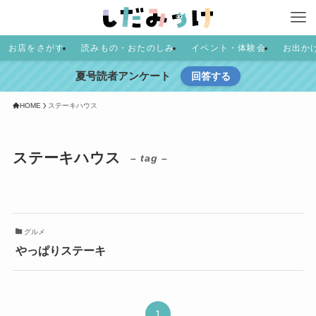
お店をさがす
読みもの・おたのしみ
イベント・体験会
お出か
夏号読者アンケート
回答する
HOME
ステーキハウス
ステーキハウス
– tag –
グルメ
やっぱりステーキ
1