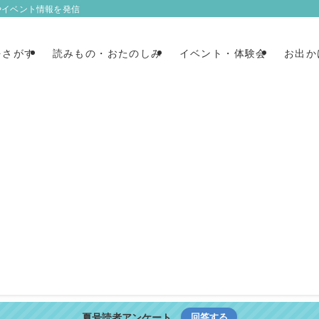
やイベント情報を発信
をさがす
読みもの・おたのしみ
イベント・体験会
お出か
夏号読者アンケート
回答する