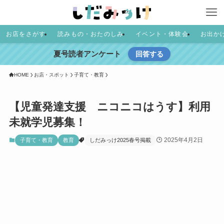
お店をさがす
読みもの・おたのしみ
イベント・体験会
お出か
夏号読者アンケート
回答する
HOME
お店・スポット
子育て・教育
【児童発達支援 ニコニコはうす】利用
未就学児募集！
2025年4月2日
子育て・教育
教育
しだみっけ2025春号掲載