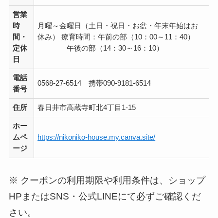
営業
時
月曜～金曜日（土日・祝日・お盆・年末年始はお
間・
休み） 療育時間：午前の部（10：00～11：40）
定休
午後の部（14：30～16：10）
日
電話
0568-27-6514 携帯090-9181-6514
番号
住所
春日井市高蔵寺町北4丁目1-15
ホー
ムペ
https://nikoniko-house.my.canva.site/
ージ
※ クーポンの利用期限や利用条件は、ショップ
HPまたはSNS・公式LINEにて必ずご確認くだ
さい。