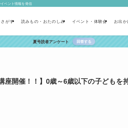
やイベント情報を発信
をさがす
読みもの・おたのしみ
イベント・体験会
お出か
夏号読者アンケート
回答する
講座開催！！】0歳～6歳以下の子どもを