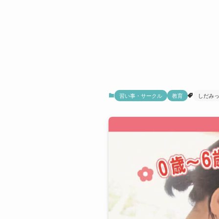
習い事・サークル
教育
しだみっ