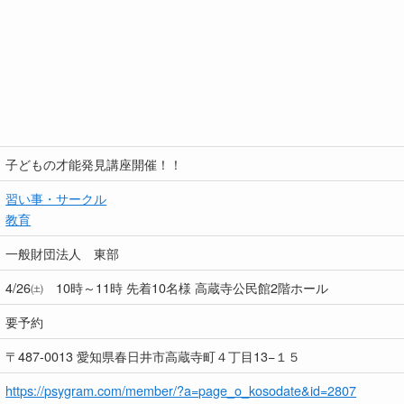
子どもの才能発見講座開催！！
習い事・サークル
教育
一般財団法人 東部
4/26㈯ 10時～11時 先着10名様 高蔵寺公民館2階ホール
要予約
〒487-0013 愛知県春日井市高蔵寺町４丁目13−１５
https://psygram.com/member/?a=page_o_kosodate&id=2807