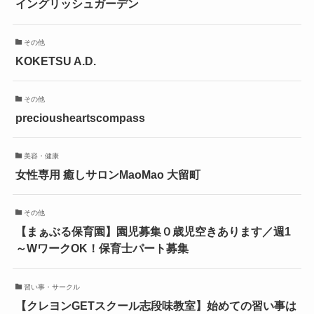
イングリッシュガーデン
その他
KOKETSU A.D.
その他
preciousheartscompass
美容・健康
女性専用 癒しサロンMaoMao 大留町
その他
【まぁぶる保育園】園児募集０歳児空きあります／週1
～WワークOK！保育士パート募集
習い事・サークル
【クレヨンGETスクール志段味教室】始めての習い事は