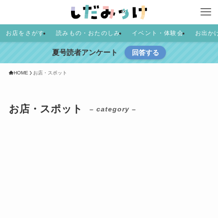
お店をさがす
読みもの・おたのしみ
イベント・体験会
お出か
夏号読者アンケート
回答する
HOME
お店・スポット
お店・スポット
– category –