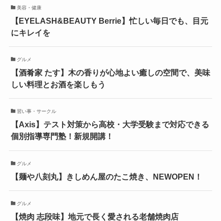
美容・健康
【EYELASH&BEAUTY Berrie】忙しい毎日でも、目元
にキレイを
グルメ
【酒肴家 たす】木の香りが心地よい癒しの空間で、美味
しい料理とお酒を楽しもう
習い事・サークル
【Axis】テスト対策から高校・大学受験まで対応できる
個別指導専門塾！新規開講！
グルメ
【麺や八刻丸】きしめん屋のたこ焼き、NEWOPEN！
グルメ
【焼肉 志段味】地元で長く愛される老舗焼肉店